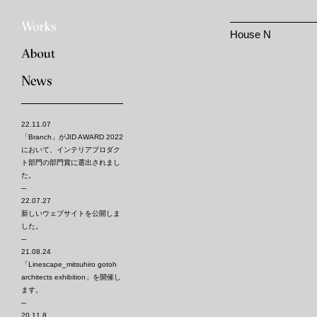
House N
22.11.07
「Branch」がJID AWARD 2022
において、インテリアプロダク
ト部門の部門賞に選出されまし
た。
─
22.07.27
新しいウェブサイトを公開しま
した。
─
21.08.24
「Linescape_mitsuhiro gotoh
architects exhibition」を開催し
ます。
─
20.11.8