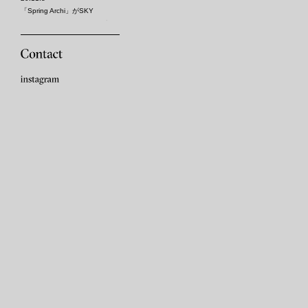
「Spring Archi」がSKY
DESIGN AWARDS 2020におい
て、インダストリアル部門の銀
賞に選出されました。
─
19.10.05
「Spring Archi」がJID AWARD
2019において、インテリアプロ
ダクト部門の部門賞に選出され
ました。
─
18.10.05
Architects of the Year 2018の
出展者に選出されました。
─
18.07.04
SC3のwebサイトにインタビュ
ーが掲載されました。
─
18.05.30
「新しい建築の楽しさ2018展」
会場構成デザインコンペティシ
ョンの一次審査を通過しまし
た。
─